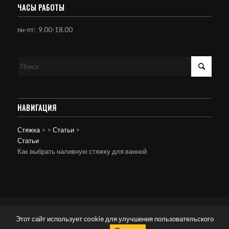
ЧАСЫ РАБОТЫ
пн-пт: 9.00-18.00
НАВИГАЦИЯ
Стяжка
>
>
Статьи
>
Статьи
Как выбрать наливную стяжку для ванной
© Копирайт - Стяжка пола.
Персональные данные
-
powered by Enfold
Этот сайт использует cookie для улучшения пользовательского
WordPress Theme