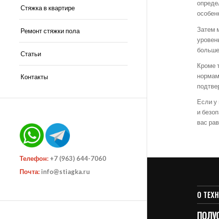
опреде
Стяжка в квартире
особен
Затем 
Ремонт стяжки пола
уровен
больше
Статьи
Кроме 
нормам
Контакты
подтве
Если у
и безо
вас ра
Телефон:
+7 (963) 644-7060
Почта:
info@stiagka.ru
О ТЕХ
ПОЛУ