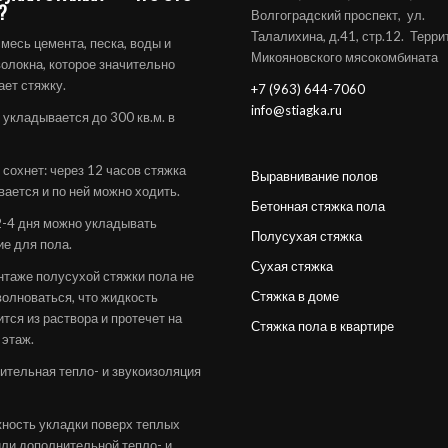
?
Волгоградский проспект, ул.
Талалихина, д.41, стр.12. Терри
месь цемента, песка, воды и
Микояновского мясокомбината
олокна, которое значительно
ает стяжку.
+7 (963) 644-7060
info@stiagka.ru
 укладывается до 300 кв.м. в
 сохнет: через 12 часов стяжка
Выравнивание полов
вается и по ней можно ходить.
Бетонная стяжка пола
2-4 дня можно укладывать
Полусухая стяжка
ие для пола.
Сухая стяжка
нтаже полусухой стяжки пола не
Стяжка в доме
волноваться, что жидкость
тся из раствора и протечет на
Стяжка пола в квартире
 этаж.
ительная тепло- и звукоизоляция
ность укладки поверх теплых
или дополнительной тепло- и