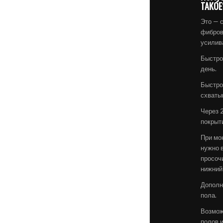
ТАКОЕ
Это — с
фибров
усилив
Быстро
день.
Быстро
схваты
Через 
покрыт
При мо
нужно 
просочи
нижний
Дополн
пола.
Возмож
полов 