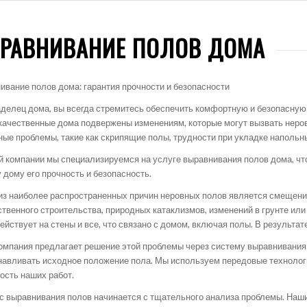
РАВНИВАНИЕ ПОЛОВ ДОМА
ивание полов дома: гарантия прочности и безопасности
аделец дома, вы всегда стремитесь обеспечить комфортную и безопасную
качественные дома подвержены изменениям, которые могут вызвать неров
ные проблемы, такие как скрипящие полы, трудности при укладке напольн
й компании мы специализируемся на услуге выравнивания полов дома, что
 дому его прочность и безопасность.
из наиболее распространенных причин неровных полов является смещени
ственного строительства, природных катаклизмов, изменений в грунте или
действует на стены и все, что связано с домом, включая полы. В результ
омпания предлагает решение этой проблемы через систему выравнивания 
навливать исходное положение пола. Мы используем передовые технологи
ость наших работ.
с выравнивания полов начинается с тщательного анализа проблемы. Наш