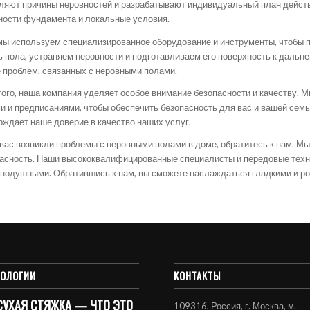
ляют причины неровностей и разрабатывают индивидуальный план действи
ности фундамента и локальные условия.
мы используем специализированное оборудование и инструменты, чтобы 
ь пола, устраняем неровности и подготавливаем его поверхность к дальне
 проблем, связанных с неровными полами.
того, наша компания уделяет особое внимание безопасности и качеству. 
и и предписаниями, чтобы обеспечить безопасность для вас и вашей семь
рждает наше доверие в качество наших услуг.
 вас возникли проблемы с неровными полами в доме, обратитесь к нам. М
пасность. Наши высококвалифицированные специалисты и передовые техно
внодушными. Обратившись к нам, вы сможете наслаждаться гладкими и р
НОЛОГИИ
КОНТАКТЫ
СУХАЯ СТЯЖКА — ЧТО ЭТО
109316, Россия, г. Москва, м.