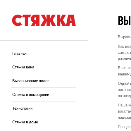
ВЫ
Выравн
Как вл
самые 
Главная
различ
Стяжка цена
В наше
вашему
Выравнивание полов
Одной 
некаче
Стяжка в помещении
он воз
Наша к
Технологии
восста
надежн
Стяжка в доме
Процес