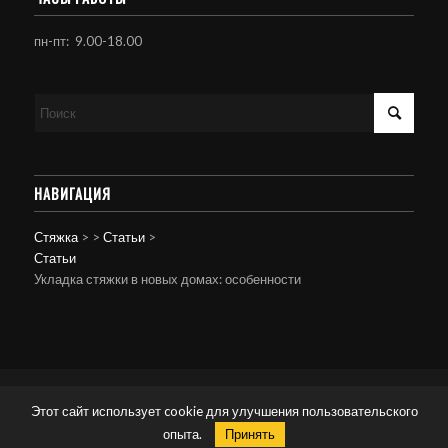
пн-пт: 9.00-18.00
НАВИГАЦИЯ
Стяжка
>
>
Статьи
>
Статьи
Укладка стяжки в новых домах: особенности
© Копирайт - Стяжка пола.
Персональные данные
-
powered by Enfold
Этот сайт использует cookie для улучшения пользовательского
WordPress Theme
опыта.
Принять