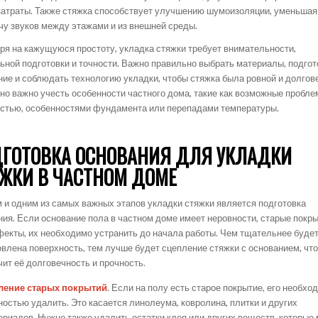
затраты. Также стяжка способствует улучшению шумоизоляции, уменьшая
чу звуков между этажами и из внешней среды.
ря на кажущуюся простоту, укладка стяжки требует внимательности,
ьной подготовки и точности. Важно правильно выбрать материалы, подгот
ние и соблюдать технологию укладки, чтобы стяжка была ровной и долгов
но важно учесть особенности частного дома, такие как возможные пробле
стью, особенностями фундамента или перепадами температуры.
ГОТОВКА ОСНОВАНИЯ ДЛЯ УКЛАДКИ
ЖКИ В ЧАСТНОМ ДОМЕ
 и одним из самых важных этапов укладки стяжки является подготовка
ния. Если основание пола в частном доме имеет неровности, старые покр
фекты, их необходимо устранить до начала работы. Чем тщательнее буде
овлена поверхность, тем лучше будет сцепление стяжки с основанием, чт
чит её долговечность и прочность.
ление старых покрытий
. Если на полу есть старое покрытие, его необхо
ностью удалить. Это касается линолеума, ковролина, плитки и других
ериалов. Нужно также удалить остатки клея или других веществ, которые 