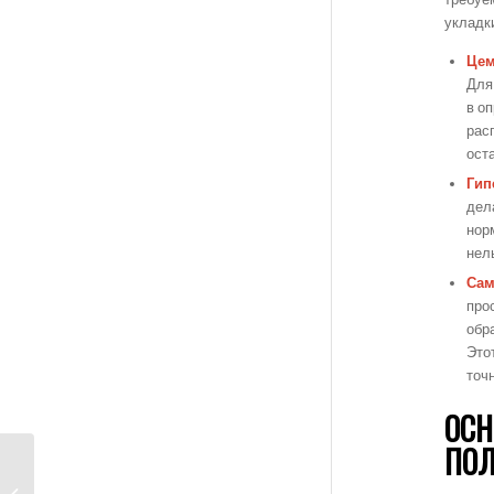
укладк
Цем
Для
в о
рас
ост
Гип
дел
нор
нел
Сам
про
обр
Это
точ
ОСН
ПОЛ
Как избежать трещин
при укладке