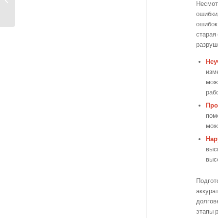
Несмот
наливной...
ошибки
ошибок
старая
разруш
Неу
изм
мож
раб
Про
пом
мож
Нар
выс
выс
Подгот
аккура
долгов
этапы р