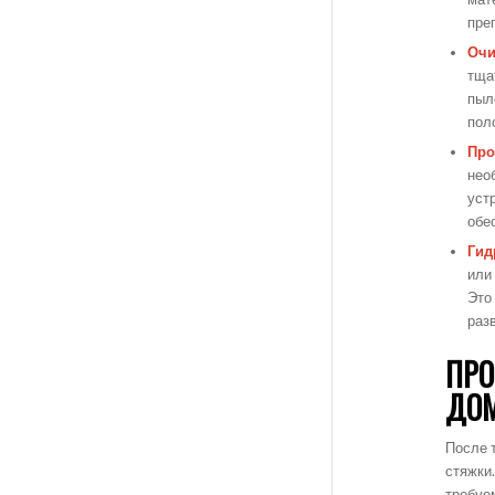
пре
Очи
тща
пыл
пол
Про
нео
уст
обе
Гид
или
Это
раз
ПРО
ДО
После 
стяжки.
требуе