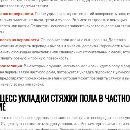
пятствовать адгезии стяжки.
стка поверхности
. После удаления старых покрытий поверхность пола 
тельно очистить от пыли, грязи и мусора. Это можно сделать с помощью
есоса или щетки. От чистоты основания зависит качество сцепления стяж
ом.
верка на неровности
. Основание пола должно быть ровным. Для этого
бходимо измерить перепады высоты и выявить дефекты. Неровности мож
ранить с помощью шпаклевки или специальных строительных смесей, что
спечить ровную и прочную поверхность.
роизоляция
. В некоторых случаях, например, если речь идет о полу в по
 на первом этаже частного дома, потребуется укладка гидроизоляционного
 предотвратит проникновение влаги, которая может повредить стяжку и вы
витие плесени или грибка.
ЦЕСС УКЛАДКИ СТЯЖКИ ПОЛА В ЧАСТН
МЕ
того как основание подготовлено, можно приступать непосредственно к ук
 Существует несколько методов укладки, и выбор метода зависит от типа 
мой прочности и других факторов. Рассмотрим наиболее популярные спо