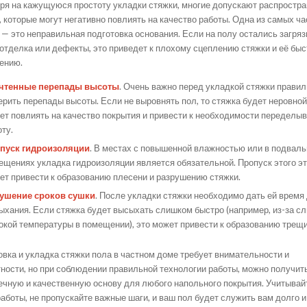
ря на кажущуюся простоту укладки стяжки, многие допускают распростр
, которые могут негативно повлиять на качество работы. Одна из самых ч
 — это неправильная подготовка основания. Если на полу остались загряз
 отделка или дефекты, это приведет к плохому сцеплению стяжки и её бы
ению.
чтенные перепады высоты
. Очень важно перед укладкой стяжки прави
ерить перепады высоты. Если не выровнять пол, то стяжка будет неровной
ет повлиять на качество покрытия и привести к необходимости переделы
оту.
пуск гидроизоляции
. В местах с повышенной влажностью или в подвал
ещениях укладка гидроизоляции является обязательной. Пропуск этого э
ет привести к образованию плесени и разрушению стяжки.
ушение сроков сушки
. После укладки стяжки необходимо дать ей время
ыхания. Если стяжка будет высыхать слишком быстро (например, из-за с
окой температуры в помещении), это может привести к образованию трещи
овка и укладка стяжки пола в частном доме требует внимательности и
тности, но при соблюдении правильной технологии работы, можно получит
ечную и качественную основу для любого напольного покрытия. Учитывай
аботы, не пропускайте важные шаги, и ваш пол будет служить вам долго и