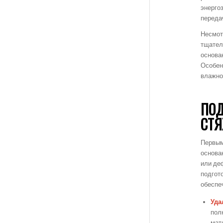
энерго
переда
Несмот
тщател
основа
Особен
влажно
ПОД
СТЯ
Первым
основа
или де
подгот
обеспе
Уда
пол
мат