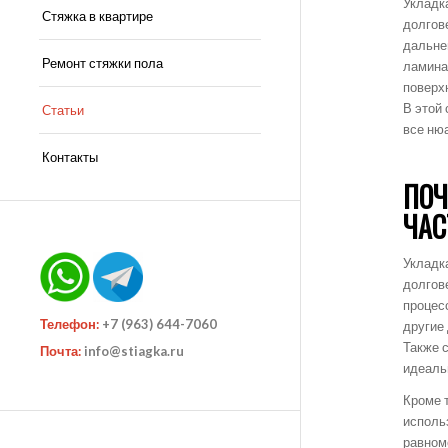
Укладк
Стяжка в квартире
долгов
дальне
Ремонт стяжки пола
ламина
поверх
В этой
Статьи
все ню
Контакты
ПОЧ
ЧАС
Укладк
долгов
процес
Телефон:
+7 (963) 644-7060
другие
Также 
Почта:
info@stiagka.ru
идеаль
Кроме 
исполь
равном