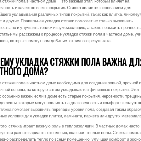
а стяжки пола в частном доме — это важный этап, который влияет на
ечность и качество всего покрытия. Стяжка является основанием для
йшего укладывания различных типов покрытий, таких как плитка, линолеу
т и другие. Правильная укладка стяжки помогает не только выровнять
ность, но и улучшить тепло- и шумоизоляцию, а также повысить прочность
 статье мы расскажем о процессе укладки стяжки пола в частном доме, уч
ансы, которые помогут вам добиться отличного результата.
ЕМУ УКЛАДКА СТЯЖКИ ПОЛА ВАЖНА ДЛ
ТНОГО ДОМА?
а стяжки пола в частном доме необходима для создания ровной, прочной 
ечной основы, на которую затем укладываются финишные покрытия. Этот
с особенно важен, если в доме есть старые покрытия, неровности, трещин
 дефекты, которые могут повлиять на долговечность и комфорт эксплуата
стяжка помогает выровнять перепады уровня пола, создавая таким образо
ные условия для укладки плитки, ламината, паркета или других материал
того, стяжка играет важную роль в теплоизоляции. В частных домах часто
зуются разные варианты отопления, включая теплые полы. Стяжка помога
ерно распределить тепло по всему помещению, улучшая комфорт и экон