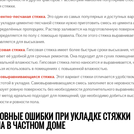
и стяжки.
ентно-песчаная стяжка
. Это один из самых популярных и доступных вар
 укладки цементно-песчаной стяжки нужно приготовить смесь из цемента 
пределённых пропорциях. Раствор заливается на подготовленную поверхн
пределяется по полу с помощью правила. После этого стяжка выравнивае
авляется для высыхания.
совая стяжка
. Гипсовая стяжка имеет более быстрые сроки высыхания, ч
ает её удобной для срочных ремонтов. Она подходит для сухих помещени
мальной влажностью. Гипсовая стяжка легко наносится и выравнивается, 
ьзя использовать в помещениях с повышенной влажностью.
овыравнивающаяся стяжка
. Этот вариант стяжки отличается удобство
стотой в укладке. Самовыравнивающаяся смесь заполняет все неровности
азует ровную поверхность без необходимости дополнительного выравнив
т метод идеально подходит для помещений, где необходимо добиться вы
ности и ровности пола.
ОВНЫЕ ОШИБКИ ПРИ УКЛАДКЕ СТЯЖКИ
А В ЧАСТНОМ ДОМЕ