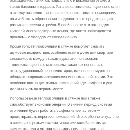
охлаждению, таких как подвальные и цокольные этажи, а
также балконы и террасы. Установка теплоизоляционного слоя
в стяжку позволяет не только сохранить тепло в помещении,
но и избежать образования конденсата, что предотвращает
развитие плесени и грибка. В особенности это важно для
жителей многоквартирных домов, где часто наблюдаются
проблемы с холодом от соседей снизу.
Кроме того, теплоизоляция в стяжке помогает снизить
шумовые воздействия, особенно если в доме или квартире
слышимость между этажами достаточно высокая.
Теплоизоляционные материалы, такие как пенопласт,
экструдированный пенополистирол, или пенополиуретан,
обладают хорошими звукоизоляционными свойствами. Это
особенно важно для жилых помещений, где комфорт и уют
должны быть на первом месте.
Использование теплоизоляции в стяжке пола также
способствует экономии энергии. В зимний период система
отопления будет работать эффективнее, а летом —
предотвращать перегрев помещений. Это особенно актуально
в регионах с резкими климатическими колебаниями, где
зимние холода и летняя жара могут сильно влиять на