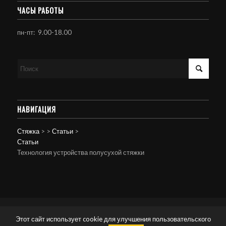
ЧАСЫ РАБОТЫ
пн-пт: 9.00-18.00
НАВИГАЦИЯ
Стяжка
>
>
Статьи
>
Статьи
Технология устройства полусухой стяжки
© Копирайт - Стяжка пола.
Персональные данные
-
powered by Enfold
Этот сайт использует cookie для улучшения пользовательского
WordPress Theme