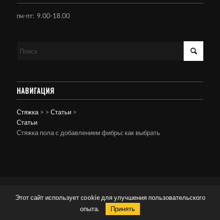
пн-пт: 9.00-18.00
НАВИГАЦИЯ
Стяжка
>
>
Статьи
>
Статьи
Стяжка пола с добавлением фибры: как выбрать
© Копирайт - Стяжка пола.
Персональные данные
-
powered by Enfold
Этот сайт использует cookie для улучшения пользовательского
WordPress Theme
опыта.
Принять