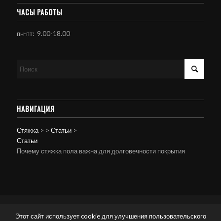
ЧАСЫ РАБОТЫ
пн-пт: 9.00-18.00
НАВИГАЦИЯ
Стяжка
>
>
Статьи
>
Статьи
Почему стяжка пола важна для долговечности покрытия
© Копирайт - Стяжка пола.
Персональные данные
-
powered by Enfold
Этот сайт использует cookie для улучшения пользовательского
WordPress Theme