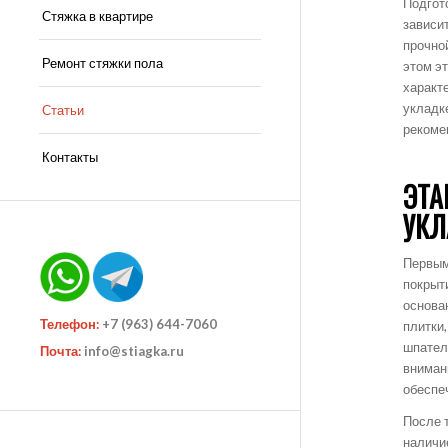
Подгото
Стяжка в квартире
зависи
прочно
Ремонт стяжки пола
этом э
характе
укладк
Статьи
рекоме
Контакты
ЭТА
УКЛ
Первым
покрыт
основан
Телефон:
+7 (963) 644-7060
плитки
шпател
Почта:
info@stiagka.ru
вниман
обеспе
После 
наличи