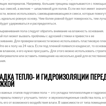
ящих материалов. Например, большие трещины заделываются с помощь
ных смесей, а мелкие — шпаклевкой для полов. Если же пол имеет значи
ости, можно использовать самовыравнивающиеся смеси, которые помогу
ь идеально ровную основу. Чем более ровной будет поверхность, тем луч
 будет удерживаться и распределяться.
выравнивания пола следует обратить внимание на влажность основания.
й пол может вызвать проблемы с адгезией стяжки и привести к ее
скиванию. Для проверки влажности можно использовать пластиковую пле
те ее к полу на 24 часа. Если под пленкой появился конденсат, то основа
м влажное, и его нужно просушить. Для этого можно использовать строи
обогреватели или оставить помещение на несколько дней для естественн
ния.
АДКА ТЕПЛО- И ГИДРОИЗОЛЯЦИИ ПЕРЕ
ЯЖКОЙ
з важных этапов подготовки пола — это укладка теплоизоляции и гидроиз
териалы помогут улучшить тепло- и звукоизоляционные свойства пола, а 
ть его от возможного воздействия влаги. В зависимости от типа помещени