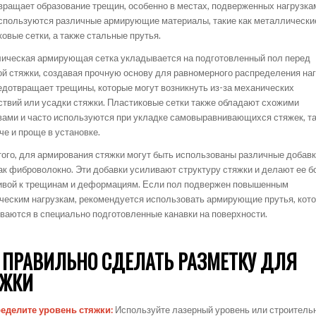
вращает образование трещин, особенно в местах, подверженных нагрузка
используются различные армирующие материалы, такие как металлически
овые сетки, а также стальные прутья.
ическая армирующая сетка укладывается на подготовленный пол перед
ой стяжки, создавая прочную основу для равномерного распределения наг
едотвращает трещины, которые могут возникнуть из-за механических
ствий или усадки стяжки. Пластиковые сетки также обладают схожими
вами и часто используются при укладке самовыравнивающихся стяжек, та
че и проще в установке.
того, для армирования стяжки могут быть использованы различные добавк
как фиброволокно. Эти добавки усиливают структуру стяжки и делают ее б
ивой к трещинам и деформациям. Если пол подвержен повышенным
ческим нагрузкам, рекомендуется использовать армирующие прутья, кот
ваются в специально подготовленные канавки на поверхности.
 ПРАВИЛЬНО СДЕЛАТЬ РАЗМЕТКУ ДЛЯ
ЯЖКИ
еделите уровень стяжки:
Используйте лазерный уровень или строитель