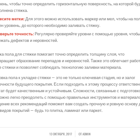
вень, чтобы точно определить горизонтальную поверхность, на которой бу
олнена стяжка.
есите метки:
Для этого можно использовать маркер или мел, чтобы на по
ен уровень, до которого необходимо заливать стяжку.
верьте точность:
Регулярно проверяйте уровни с помощью уровня, чтоб
ежать дефектов и неровностей.
ка пола для стяжки помогает точно определить толщину слоя, что
вращает образование перепадов и неровностей. Также это облегчает работ
е стяжки и позволяет соблюдать технологию заливки материала.
вка пола к укладке стяжки — это не только ключевая стадия, но и залог
ечности будущего покрытия. Если подходить к этому процессу ответственн
тат будет качественным и устойчивым. Сложности, связанные с подготовк
можно легко преодолеть с помощью правильных инструментов и материало
ение всех рекомендаций поможет вам создать прочную и ровную основу 
видов покрытий — будь то плитка, ламинат или паркет.
13 ОКТЯБРЯ, 2017
ОТ
ADMIN
/