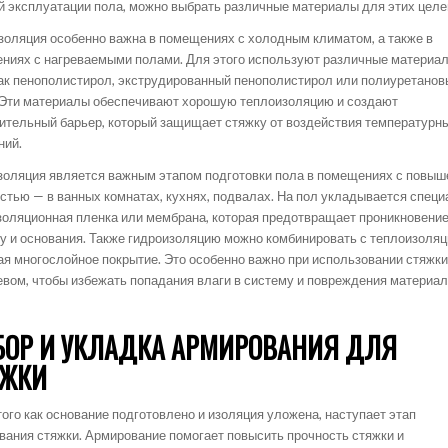
й эксплуатации пола, можно выбрать различные материалы для этих целе
золяция особенно важна в помещениях с холодным климатом, а также в
ниях с нагреваемыми полами. Для этого используют различные материал
как пенополистирол, экструдированный пенополистирол или полиуретанов
 Эти материалы обеспечивают хорошую теплоизоляцию и создают
ительный барьер, который защищает стяжку от воздействия температурн
ний.
золяция является важным этапом подготовки пола в помещениях с повыш
стью — в ванных комнатах, кухнях, подвалах. На пол укладывается спец
золяционная пленка или мембрана, которая предотвращает проникновени
ку и основания. Также гидроизоляцию можно комбинировать с теплоизоляц
ая многослойное покрытие. Это особенно важно при использовании стяжки
евом, чтобы избежать попадания влаги в систему и повреждения материал
ОР И УКЛАДКА АРМИРОВАНИЯ ДЛЯ
ЯЖКИ
ого как основание подготовлено и изоляция уложена, наступает этап
вания стяжки. Армирование помогает повысить прочность стяжки и