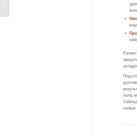
уро
нужно з...
вып
Нан
вид
Про
изб
Размет
предот
укладк
Подгото
долгов
резуль
пола, 
Соблюд
любых 