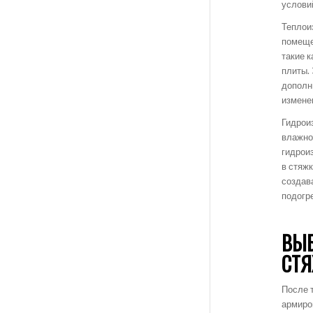
услови
Теплои
помеще
такие 
плиты.
дополн
измене
Гидрои
влажно
гидрои
в стяж
создав
подогр
ВЫБ
СТ
После т
армиро