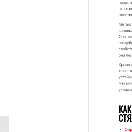
предот
этого 
пластик
Металл
заливк
Она пр
воздей
свойст
они лег
Кроме 
такие 
устойч
механи
уклады
КАК
СТ
Стяжка пола с
Опр
гидроизоляцией: что