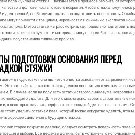
вка пола к укладке стяжки — важный этап в процессе ремонта, от которог
т качество и долговечность готового покрытия. Чтобы стяжка получилась 
й и долговечной, необходимо тщательно подготовить поверхность. Ошибк
тапе могут привести к трещинам, неровностям и снижению эксплуатацион
ристик пола. В этой статье мы рассмотрим, как правильно подготовить по
е стяжки, какие инструменты и материалы могут понадобиться, а также да
ндации по устранению типичных проблем.
ПЫ ПОДГОТОВКИ ОСНОВАНИЯ ПЕРЕД
АДКОЙ СТЯЖКИ
 шагом в подготовке пола является очистка основания от загрязнений и с
ия. Это важный этап, так как стяжка должна сцепляться с чистым и ровны
ием. В случае, если на полу есть остатки старого линолеума, ковролина 
, их необходимо удалить. Для этого можно использовать строительные но
и и, в некоторых случаях, перфоратор с насадкой для снятия покрытия. О
ие стоит уделить остаткам клея, который нужно аккуратно удалить, чтобы
чить хорошее сцепление с будущей стяжкой.
того как старое покрытие удалено, следует осмотреть поверхность пола н
е трещин и выбоин. Все дефекты должны быть устранены с использовани