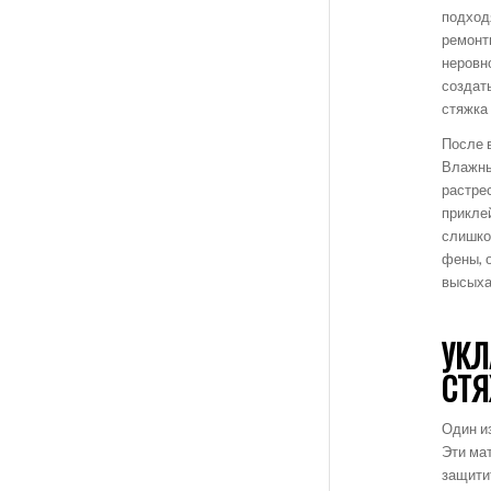
подход
ремонт
неровн
создат
стяжка
После 
Влажны
растре
приклей
слишко
фены, 
высыха
УКЛ
СТ
Один и
Эти ма
защити