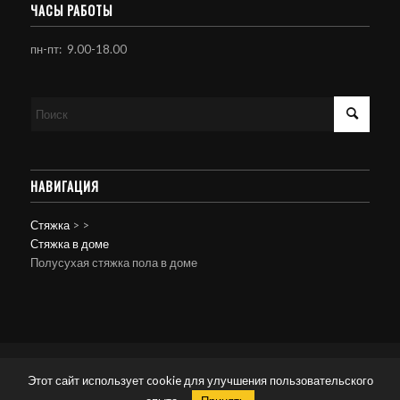
ЧАСЫ РАБОТЫ
пн-пт: 9.00-18.00
НАВИГАЦИЯ
Стяжка
>
>
Стяжка в доме
Полусухая стяжка пола в доме
© Копирайт - Стяжка пола.
Персональные данные
-
powered by Enfold
Этот сайт использует cookie для улучшения пользовательского
WordPress Theme